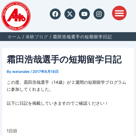
内
F
X
Y
I
容
a
-
o
n
を
c
t
u
s
ス
e
w
t
t
キ
b
i
u
a
ホーム
体験ブログ
霜田浩哉選手の短期留学日記
ッ
o
t
b
g
o
t
e
r
プ
k
e
a
霜田浩哉選手の短期留学日記
r
m
By
watanabe
/
2017年8月18日
この度、霜田浩哉選手（14歳）が２週間の短期留学プログラム
に参加してくれました。
以下に日記を掲載していきますのでご確認ください！
1日目