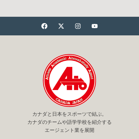
F
X
I
Y
a
-
n
o
c
t
s
u
e
w
t
t
b
i
a
u
o
t
g
b
o
t
r
e
k
e
a
r
m
カナダと日本をスポーツで結ぶ。
カナダのチームや語学学校を紹介する
エージェント業を展開