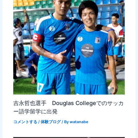
吉永哲也選手 Douglas Collegeでのサッカ
ー語学留学に出発
コメントする
/
体験ブログ
/ By
watanabe