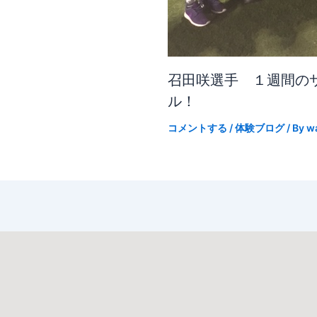
召田咲選手 １週間の
ル！
コメントする
/
体験ブログ
/ By
w