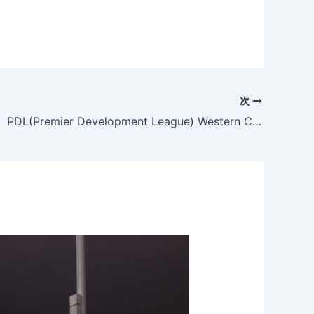
次
後藤憧選手 PDL(Premier Development League) Western Conference, Northwest Division ベスト11に選出！