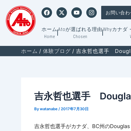
内
F
X
Y
I
容
お問い合わ
a
-
o
n
c
t
u
s
を
e
w
t
t
ス
ホーム
Atoが選ばれる理由
Whyカナ
b
i
u
a
Home
o
t
Chosen
b
g
キ
o
t
e
r
ッ
k
e
a
ホーム
体験ブログ
吉永哲也選手 Dougl
プ
r
m
吉永哲也選手 Dougl
By
watanabe
/
2017年7月30日
吉永哲也選手がカナダ、BC州のDouglas C