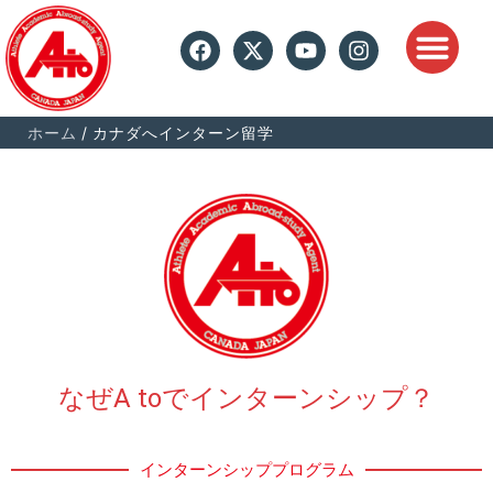
内
F
X
Y
I
容
a
-
o
n
を
c
t
u
s
ス
e
w
t
t
キ
b
i
u
a
ホーム
カナダへインターン留学
ッ
o
t
b
g
o
t
e
r
プ
k
e
a
r
m
なぜA toでインターンシップ？
インターンシッププログラム