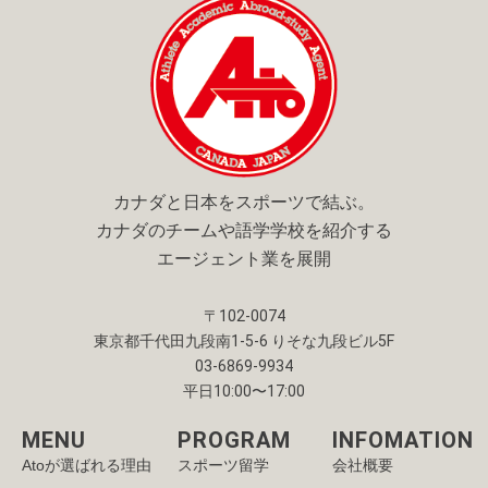
o
t
r
e
k
e
a
r
m
カナダと日本をスポーツで結ぶ。
カナダのチームや語学学校を紹介する
エージェント業を展開
〒102-0074
東京都千代田九段南1-5-6 りそな九段ビル5F
03-6869-9934
平日10:00〜17:00
MENU
PROGRAM
INFOMATION
Atoが選ばれる理由
スポーツ留学
会社概要